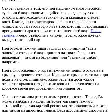
Секрет тажинов в том, что при медленном многочасовом
тушении блюда поднимающийся пар конденсируется в
относительно холодной верхней части крышки и стекает
вниз. Благодаря сконденсировавшейся в нижней части
жидкости образуется водяной затвор, который предотвращает
пропускание пара и запаха от готовящегося блюда.
Наши
тажины
имеют отверстие в куполе, через которое должен
выходить лишний пар.
При этом, в тажине пища тушится по принципц "все в
одном", а готовые блюда принято называть "тажин из
цыпленка", "тажин из баранины" или "тажин из рыбы",
например.
При приготовлении блюда в тажине не принято открывать
крышку в процессе готовки. Крышка открывается только при
подаче на стол. Лишь некоторые рецепты доспускают
открытие крышки незадолго до конца приготовления на
короткое время для добавления ингридиентов.
У нас есть тажины разных диаметров и высоты. Также, Вы
можете выбрать в нашем интернет-магазине тажин с
авторской или стандартной росписью, чернолощеный тажин
или тажин из шамотной глины. Весь ассортимент смотрите в