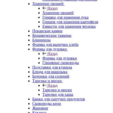
Хранение овощей
Назад
Хранение овощей
Горшки для хранения лука
Горшок для хранения картофеля
Емкости для хранения чеснока
Пекарские камни
Керамические тажины
Блинницы
Формы для выпечки хлеба
Формы для духовки
Назад
Формы для духовки
Глиняные сковороды
Подставки для курицы
Блюда для шашлыка
Бочонки для солений
Тарелки и миски
Назад
Тарелки и миски
Тарелки для хаша
Банки для сыпучих продуктов
Сковороды кеци
Жаровни
Крынки