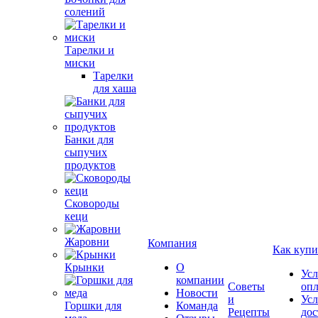
солений
Тарелки и
миски
Тарелки
для хаша
Банки для
сыпучих
продуктов
Сковороды
кеци
Жаровни
Компания
Как купи
Крынки
О
Усл
компании
Советы
оп
Новости
и
Усл
Горшки для
Команда
Рецепты
дос