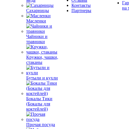
меда
Отзывы
Гар
Контакты
на 
Сахарницы
Партнеры
Масленки
Чайники и
травники
Кружки, чашки,
стаканы
Бутыли и кухли
Бокалы Тики
(Бокалы для
коктейлей)
Прочая посуда