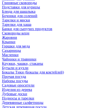
Глиняные сковороды
Подставки для курицы
Блюда для шашлыка
Бочонки для солений
Тарелки и миски
Тарелки для хаша
Банки для сыпучих продуктов
Сковороды кеци
Жаровни
Крынки
Горшки для меда
Сахарницы
Масленки
Чайники и травники
Кружки, чашки, стаканы
Бутыли и кухли
Бокалы Тики (Бокалы для коктейлей)
Прочая посуда
Наборы посуды
Садовые оросители
Изделия из дерева
Дубовые доски
Подносы и тарелки
Деревянные салфетницы
Детская деревянная посуда