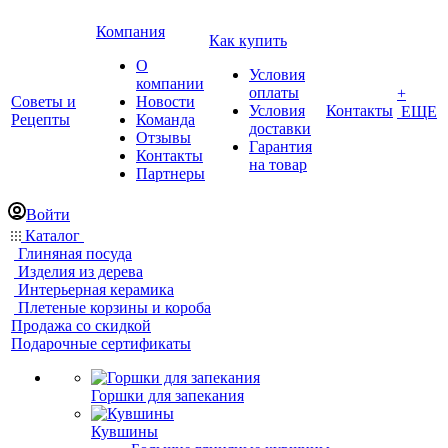
Компания
Как купить
О
Условия
компании
оплаты
+
Советы и
Новости
Условия
Контакты
ЕЩЕ
Рецепты
Команда
доставки
Отзывы
Гарантия
Контакты
на товар
Партнеры
Войти
Каталог
Глиняная посуда
Изделия из дерева
Интерьерная керамика
Плетеные корзины и короба
Продажа со скидкой
Подарочные сертификаты
Горшки для запекания
Кувшины