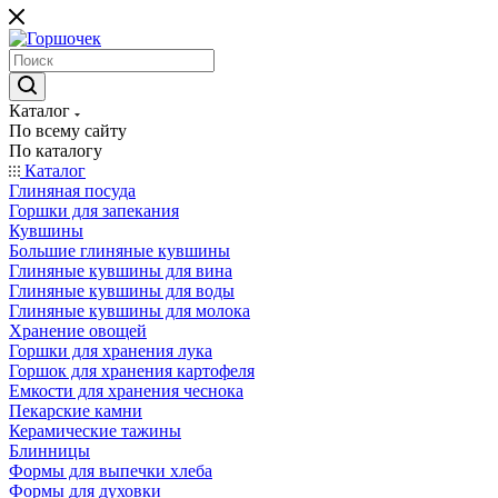
Каталог
По всему сайту
По каталогу
Каталог
Глиняная посуда
Горшки для запекания
Кувшины
Большие глиняные кувшины
Глиняные кувшины для вина
Глиняные кувшины для воды
Глиняные кувшины для молока
Хранение овощей
Горшки для хранения лука
Горшок для хранения картофеля
Емкости для хранения чеснока
Пекарские камни
Керамические тажины
Блинницы
Формы для выпечки хлеба
Формы для духовки