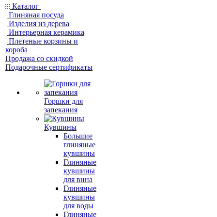
Каталог
Глиняная посуда
Изделия из дерева
Интерьерная керамика
Плетеные корзины и
короба
Продажа со скидкой
Подарочные сертификаты
Горшки для
запекания
Кувшины
Большие
глиняные
кувшины
Глиняные
кувшины
для вина
Глиняные
кувшины
для воды
Глиняные