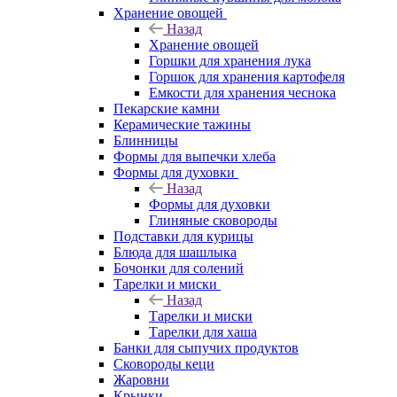
Хранение овощей
Назад
Хранение овощей
Горшки для хранения лука
Горшок для хранения картофеля
Емкости для хранения чеснока
Пекарские камни
Керамические тажины
Блинницы
Формы для выпечки хлеба
Формы для духовки
Назад
Формы для духовки
Глиняные сковороды
Подставки для курицы
Блюда для шашлыка
Бочонки для солений
Тарелки и миски
Назад
Тарелки и миски
Тарелки для хаша
Банки для сыпучих продуктов
Сковороды кеци
Жаровни
Крынки