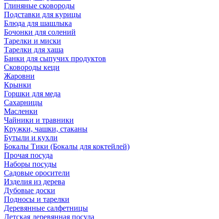
Глиняные сковороды
Подставки для курицы
Блюда для шашлыка
Бочонки для солений
Тарелки и миски
Тарелки для хаша
Банки для сыпучих продуктов
Сковороды кеци
Жаровни
Крынки
Горшки для меда
Сахарницы
Масленки
Чайники и травники
Кружки, чашки, стаканы
Бутыли и кухли
Бокалы Тики (Бокалы для коктейлей)
Прочая посуда
Наборы посуды
Садовые оросители
Изделия из дерева
Дубовые доски
Подносы и тарелки
Деревянные салфетницы
Детская деревянная посуда