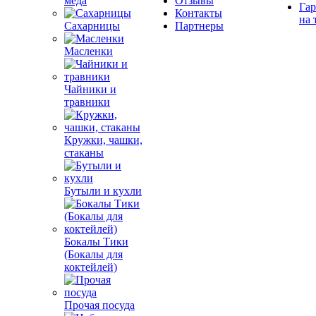
меда
Отзывы
Гар
Контакты
на 
Сахарницы
Партнеры
Масленки
Чайники и
травники
Кружки, чашки,
стаканы
Бутыли и кухли
Бокалы Тики
(Бокалы для
коктейлей)
Прочая посуда