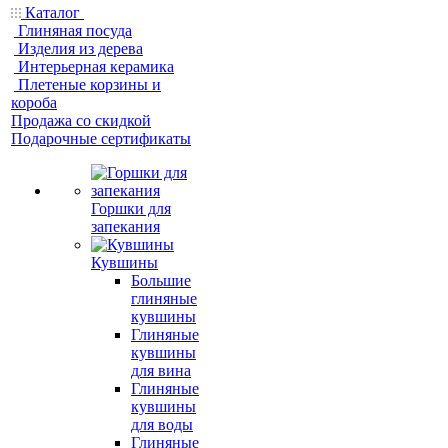
Каталог
Глиняная посуда
Изделия из дерева
Интерьерная керамика
Плетеные корзины и
короба
Продажа со скидкой
Подарочные сертификаты
Горшки для
запекания
Кувшины
Большие
глиняные
кувшины
Глиняные
кувшины
для вина
Глиняные
кувшины
для воды
Глиняные