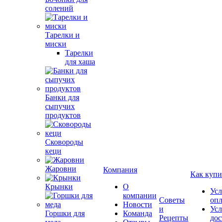
солений
Тарелки и
миски
Тарелки
для хаша
Банки для
сыпучих
продуктов
Сковороды
кеци
Жаровни
Компания
Как купи
Крынки
О
Усл
компании
Советы
оп
Новости
и
Усл
Горшки для
Команда
Рецепты
дос