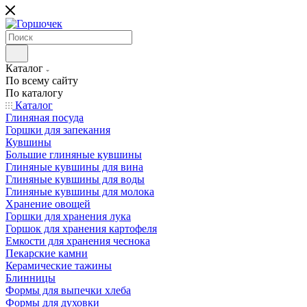
Каталог
По всему сайту
По каталогу
Каталог
Глиняная посуда
Горшки для запекания
Кувшины
Большие глиняные кувшины
Глиняные кувшины для вина
Глиняные кувшины для воды
Глиняные кувшины для молока
Хранение овощей
Горшки для хранения лука
Горшок для хранения картофеля
Емкости для хранения чеснока
Пекарские камни
Керамические тажины
Блинницы
Формы для выпечки хлеба
Формы для духовки