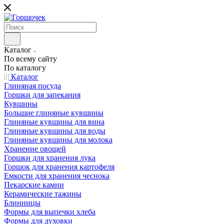
Каталог
По всему сайту
По каталогу
Каталог
Глиняная посуда
Горшки для запекания
Кувшины
Большие глиняные кувшины
Глиняные кувшины для вина
Глиняные кувшины для воды
Глиняные кувшины для молока
Хранение овощей
Горшки для хранения лука
Горшок для хранения картофеля
Емкости для хранения чеснока
Пекарские камни
Керамические тажины
Блинницы
Формы для выпечки хлеба
Формы для духовки