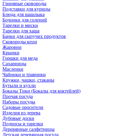
Глиняные сковороды
Подставки для курицы
Блюда для шашлыка
Бочонки для солений
Тарелки и миски
Тарелки для хаша
Банки для сыпучих продуктов
Сковороды кеци
Жаровни
Крынки
Горшки для меда
Сахарницы
Масленки
Чайники и травники
Кружки, чашки, стаканы
Бутыли и кухли
Бокалы Тики (Бокалы для коктейлей)
Прочая посуда
Наборы посуды
Садовые оросители
Изделия из дерева
Дубовые доски
Подносы и тарелки
Деревянные салфетницы
Детская деревянная посуда