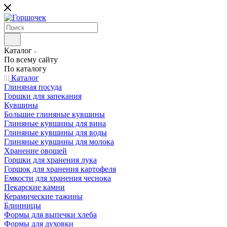
Каталог
По всему сайту
По каталогу
Каталог
Глиняная посуда
Горшки для запекания
Кувшины
Большие глиняные кувшины
Глиняные кувшины для вина
Глиняные кувшины для воды
Глиняные кувшины для молока
Хранение овощей
Горшки для хранения лука
Горшок для хранения картофеля
Емкости для хранения чеснока
Пекарские камни
Керамические тажины
Блинницы
Формы для выпечки хлеба
Формы для духовки