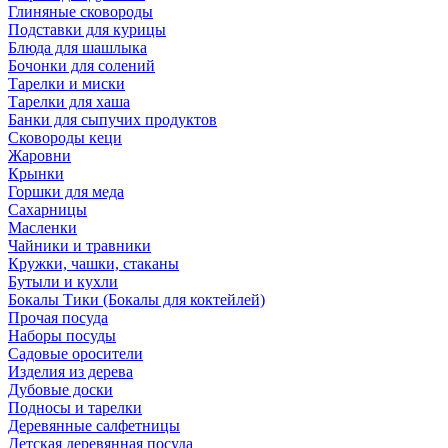
Глиняные сковороды
Подставки для курицы
Блюда для шашлыка
Бочонки для солений
Тарелки и миски
Тарелки для хаша
Банки для сыпучих продуктов
Сковороды кеци
Жаровни
Крынки
Горшки для меда
Сахарницы
Масленки
Чайники и травники
Кружки, чашки, стаканы
Бутыли и кухли
Бокалы Тики (Бокалы для коктейлей)
Прочая посуда
Наборы посуды
Садовые оросители
Изделия из дерева
Дубовые доски
Подносы и тарелки
Деревянные салфетницы
Детская деревянная посуда