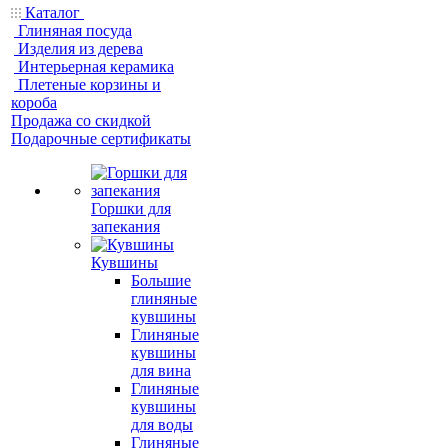
Каталог
Глиняная посуда
Изделия из дерева
Интерьерная керамика
Плетеные корзины и
короба
Продажа со скидкой
Подарочные сертификаты
Горшки для
запекания
Кувшины
Большие
глиняные
кувшины
Глиняные
кувшины
для вина
Глиняные
кувшины
для воды
Глиняные