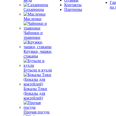
меда
Отзывы
Гар
Контакты
на 
Сахарницы
Партнеры
Масленки
Чайники и
травники
Кружки, чашки,
стаканы
Бутыли и кухли
Бокалы Тики
(Бокалы для
коктейлей)
Прочая посуда