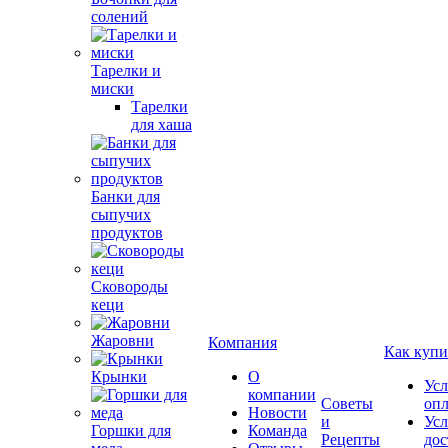
солений
Тарелки и
миски
Тарелки
для хаша
Банки для
сыпучих
продуктов
Сковороды
кеци
Жаровни
Компания
Как купи
Крынки
О
Усл
компании
Советы
оп
Новости
и
Усл
Горшки для
Команда
Рецепты
дос