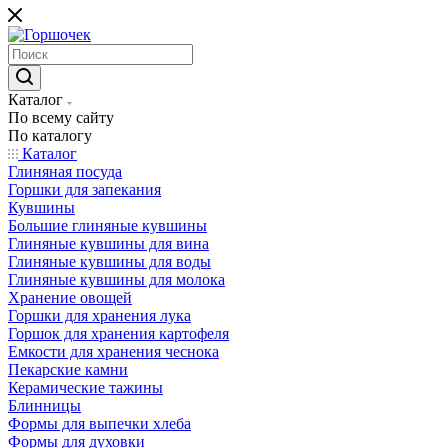
Каталог
По всему сайту
По каталогу
Каталог
Глиняная посуда
Горшки для запекания
Кувшины
Большие глиняные кувшины
Глиняные кувшины для вина
Глиняные кувшины для воды
Глиняные кувшины для молока
Хранение овощей
Горшки для хранения лука
Горшок для хранения картофеля
Емкости для хранения чеснока
Пекарские камни
Керамические тажины
Блинницы
Формы для выпечки хлеба
Формы для духовки