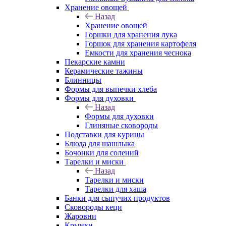
Хранение овощей
Назад
Хранение овощей
Горшки для хранения лука
Горшок для хранения картофеля
Емкости для хранения чеснока
Пекарские камни
Керамические тажины
Блинницы
Формы для выпечки хлеба
Формы для духовки
Назад
Формы для духовки
Глиняные сковороды
Подставки для курицы
Блюда для шашлыка
Бочонки для солений
Тарелки и миски
Назад
Тарелки и миски
Тарелки для хаша
Банки для сыпучих продуктов
Сковороды кеци
Жаровни
Крынки