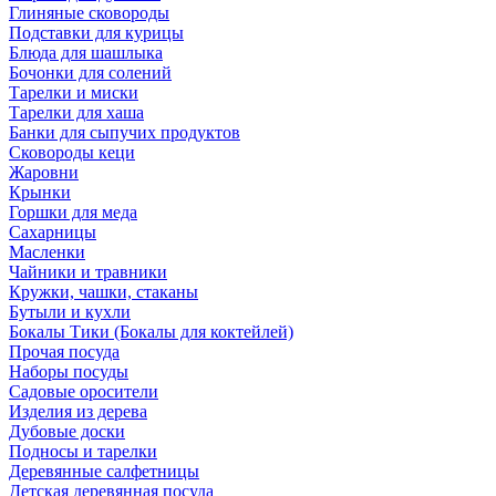
Глиняные сковороды
Подставки для курицы
Блюда для шашлыка
Бочонки для солений
Тарелки и миски
Тарелки для хаша
Банки для сыпучих продуктов
Сковороды кеци
Жаровни
Крынки
Горшки для меда
Сахарницы
Масленки
Чайники и травники
Кружки, чашки, стаканы
Бутыли и кухли
Бокалы Тики (Бокалы для коктейлей)
Прочая посуда
Наборы посуды
Садовые оросители
Изделия из дерева
Дубовые доски
Подносы и тарелки
Деревянные салфетницы
Детская деревянная посуда