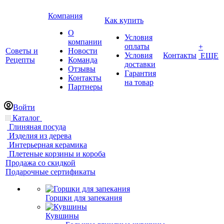
Компания
Как купить
О
Условия
компании
оплаты
+
Советы и
Новости
Условия
Контакты
ЕЩЕ
Рецепты
Команда
доставки
Отзывы
Гарантия
Контакты
на товар
Партнеры
Войти
Каталог
Глиняная посуда
Изделия из дерева
Интерьерная керамика
Плетеные корзины и короба
Продажа со скидкой
Подарочные сертификаты
Горшки для запекания
Кувшины