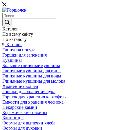
Каталог
По всему сайту
По каталогу
Каталог
Глиняная посуда
Горшки для запекания
Кувшины
Большие глиняные кувшины
Глиняные кувшины для вина
Глиняные кувшины для воды
Глиняные кувшины для молока
Хранение овощей
Горшки для хранения лука
Горшок для хранения картофеля
Емкости для хранения чеснока
Пекарские камни
Керамические тажины
Блинницы
Формы для выпечки хлеба
Формы для духовки