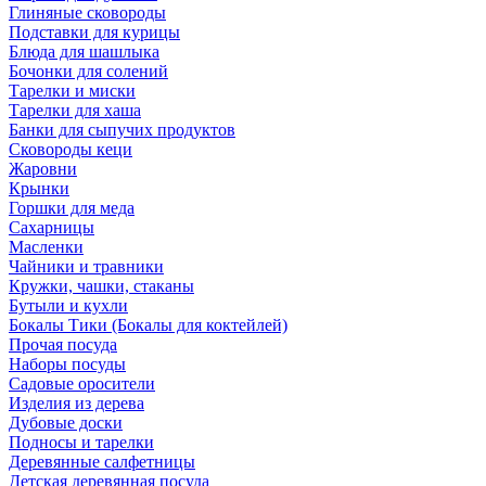
Глиняные сковороды
Подставки для курицы
Блюда для шашлыка
Бочонки для солений
Тарелки и миски
Тарелки для хаша
Банки для сыпучих продуктов
Сковороды кеци
Жаровни
Крынки
Горшки для меда
Сахарницы
Масленки
Чайники и травники
Кружки, чашки, стаканы
Бутыли и кухли
Бокалы Тики (Бокалы для коктейлей)
Прочая посуда
Наборы посуды
Садовые оросители
Изделия из дерева
Дубовые доски
Подносы и тарелки
Деревянные салфетницы
Детская деревянная посуда